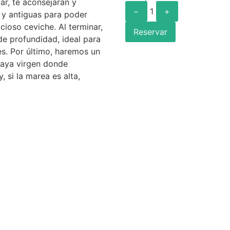
ar, te aconsejarán y
−
1
+
 y antiguas para poder
cioso ceviche. Al terminar,
Reservar
de profundidad, ideal para
es. Por último, haremos un
aya virgen donde
, si la marea es alta,