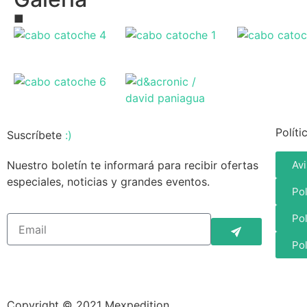
■
Políti
Suscríbete
:)
Nuestro boletín te informará para recibir ofertas
Avi
especiales, noticias y grandes eventos.
Po
Pol
Po
Copyright © 2021 Mexpedition.