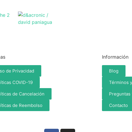
cas
Información
so de Privacidad
Blog
líticas COVID-19
Términos y
íticas de Cancelación
Preguntas 
líticas de Reembolso
Contacto