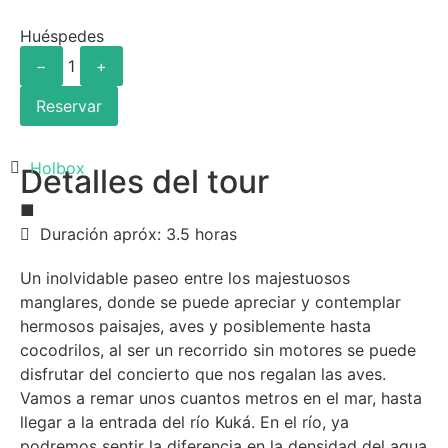
Huéspedes
−
1
+
Reservar
Holbox
Detalles del tour
■
Duración apróx: 3.5 horas
Un inolvidable paseo entre los majestuosos
manglares, donde se puede apreciar y contemplar
hermosos paisajes, aves y posiblemente hasta
cocodrilos, al ser un recorrido sin motores se puede
disfrutar del concierto que nos regalan las aves.
Vamos a remar unos cuantos metros en el mar, hasta
llegar a la entrada del río Kuká. En el río, ya
podremos sentir la diferencia en la densidad del agua