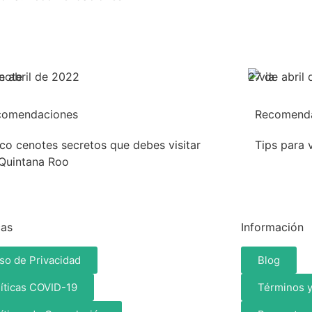
e abril de 2022
27 de abril
comendaciones
Recomend
co cenotes secretos que debes visitar
Tips para v
Quintana Roo
cas
Información
so de Privacidad
Blog
líticas COVID-19
Términos y