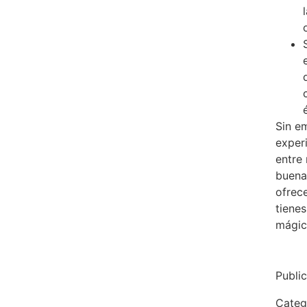
é
Sin em
exper
entre
buena
ofrece
tienes
mágic
Publi
Categ