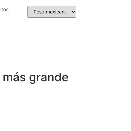
itos
l más grande