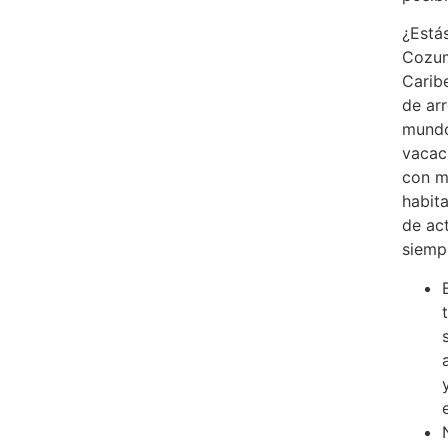
¿Está
Cozum
Carib
de ar
mundo
vacaci
con m
habit
de ac
siemp