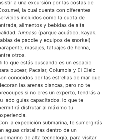
asistir a una excursión por las costas de
Cozumel, la cual cuenta con diferentes
servicios incluidos como la cuota de
entrada, alimentos y bebidas de alta
calidad,
funpass
(parque acuático, kayak,
tablas de paddle y equipos de snorkel)
parapente, masajes, tatuajes de henna,
entre otros.
Si lo que estás buscando es un espacio
para bucear, Pacalar, Columbia y El Cielo
son conocidos por las estrellas de mar que
decoran las arenas blancas, pero no te
preocupes si no eres un experto, tendrás a
tu lado guías capacitados, lo que te
permitirá disfrutar al máximo tu
experiencia.
Con la expedición submarina, te sumergirás
en aguas cristalinas dentro de un
submarino de alta tecnología, para visitar