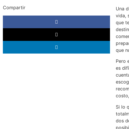
Compartir
Una d
vida,
que t
desti
comen
prepa
que nu
Pero e
es di
cuent
escog
recom
costo,
Si lo 
total
dos de
posib